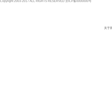
Copyright 2003-2017 ALL RIGHTS RESERVED 京ICP备0000000号
服务项目
演出节目
成功案例
关于我们
新闻资讯
关于
联系我们